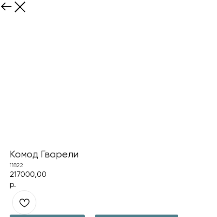
Закрыть
Комод Гварели
11822
217000,00
р.