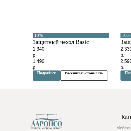
-10%
-10%
Защитный чехол Basic
Защ
1 340
2 33
р.
р.
1 490
2 59
р.
р.
Подробнее
По
Рассчитать стоимость
Кат
Мебель