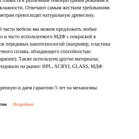
стойкость к различным температурным режимам и
влажности. Отвечают самым жестким требованиям
метрам превосходят натуральную древесину.
ой части мебели мы можем предложить любые
го и часто используемого МДФ с покраской в
ов передовых нанотехнологий (например, пластика
чного сплава, обладающего способностью
арапин). Также используем другие материалы,
омендовали на рынке: HPL, ACRYL GLASS, МДФ
ренную и даем гарантию 5 лет на механизмы.
атно
Подробнее