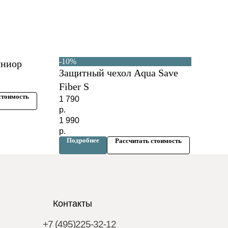
-10%
униор
Защитный чехол Aqua Save
Fiber S
стоимость
1 790
р.
1 990
р.
Подробнее
Рассчитать стоимость
Контакты
+7 (495)225-32-12