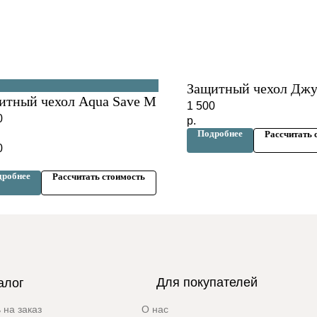
Защитный чехол Дж
итный чехол Aqua Save M
1 500
0
р.
Подробнее
Рассчитать 
0
дробнее
Рассчитать стоимость
Для покупателей
алог
 на заказ
О нас