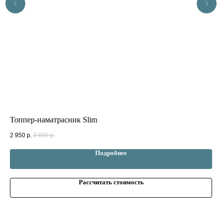
Топпер-наматрасник Slim
За
2 950
р.
3 690
р.
2 6
Подробнее
Рассчитать стоимость