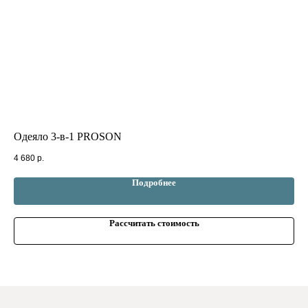
Одеяло 3-в-1 PROSON
За
4 680
р.
1 7
Подробнее
Рассчитать стоимость