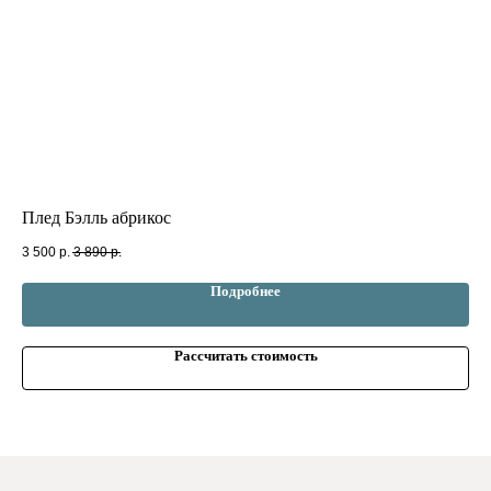
Плед Бэлль абрикос
То
3 500
р.
3 890
р.
4 3
Подробнее
Рассчитать стоимость