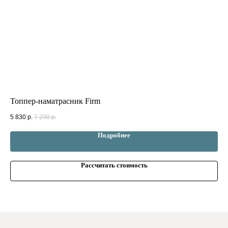
Топпер-наматрасник Firm
За
5 830
р.
7 290
р.
2 6
Подробнее
Рассчитать стоимость