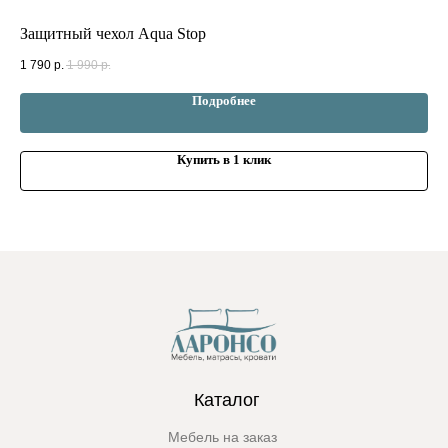
Защитный чехол Aqua Stop
За
1 790
р.
1 990
р.
2 3
Подробнее
Купить в 1 клик
Каталог
Мебель на заказ