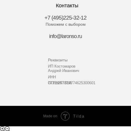
Контакты
+7 (495)225-32-12
Поможем с выбором
info@laronso.ru
Реквизиты
ИП Костомаров
Андрей Иванович
ИНН
773112678795
ОГРНИП 314774625300601
Tilda
Made on