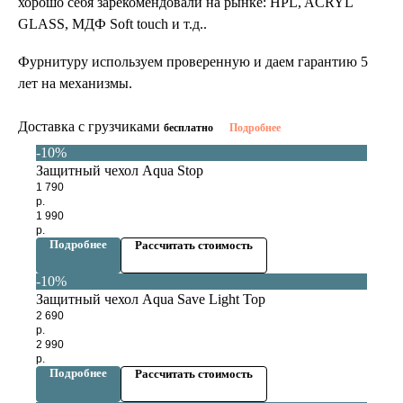
хорошо себя зарекомендовали на рынке: HPL, ACRYL
GLASS, МДФ Soft touch и т.д..
Фурнитуру используем проверенную и даем гарантию 5
лет на механизмы.
Доставка с грузчиками
бесплатно
Подробнее
-10%
Защитный чехол Aqua Stop
1 790
р.
1 990
р.
Подробнее
Рассчитать стоимость
-10%
Защитный чехол Aqua Save Light Top
2 690
р.
2 990
р.
Подробнее
Рассчитать стоимость