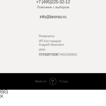
+7 (495)225-32-12
Поможем с выбором
info@laronso.ru
Реквизиты
ИП Костомаров
Андрей Иванович
ИНН
773112678795
ОГРНИП 314774625300601
Tilda
Made on